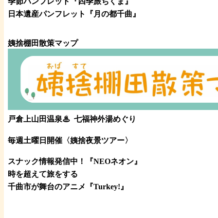
季節パンフレット『四季旅ちくま』
日本遺産パンフレット
『月の都
千曲
』
姨捨棚田散策マップ
戸倉上山田温泉♨
七福神外湯めぐり
毎週土曜日開催〈姨捨夜景ツアー
〉
スナック情報発信中！『NEOネオン』
時を超えて旅をする
千曲市が舞台のアニメ『Turkey!』