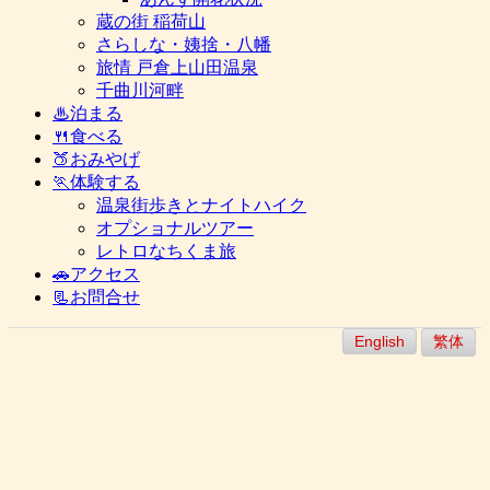
蔵の街 稲荷山
さらしな・姨捨・八幡
旅情 戸倉上山田温泉
千曲川河畔
♨泊まる
🍴食べる
🍑おみやげ
🏃体験する
温泉街歩きとナイトハイク
オプショナルツアー
レトロなちくま旅
🚗アクセス
📃お問合せ
English
繁体