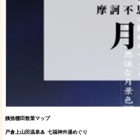
姨捨棚田散策マップ
戸倉上山田温泉♨
七福神外湯めぐり