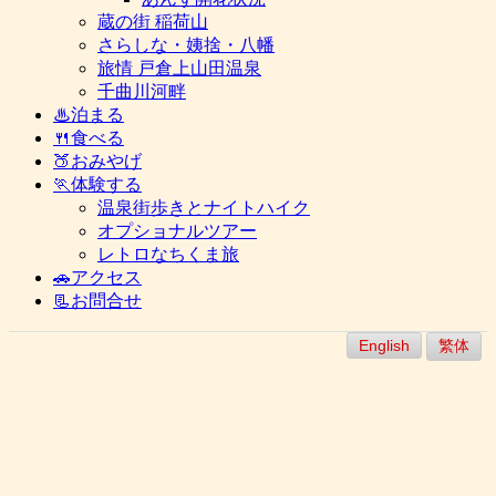
蔵の街 稲荷山
さらしな・姨捨・八幡
旅情 戸倉上山田温泉
千曲川河畔
♨泊まる
🍴食べる
🍑おみやげ
🏃体験する
温泉街歩きとナイトハイク
オプショナルツアー
レトロなちくま旅
🚗アクセス
📃お問合せ
English
繁体