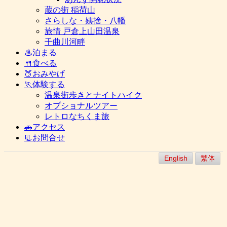
蔵の街 稲荷山
さらしな・姨捨・八幡
旅情 戸倉上山田温泉
千曲川河畔
♨泊まる
🍴食べる
🍑おみやげ
🏃体験する
温泉街歩きとナイトハイク
オプショナルツアー
レトロなちくま旅
🚗アクセス
📃お問合せ
English
繁体