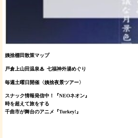
姨捨棚田散策マップ
戸倉上山田温泉♨
七福神外湯めぐり
毎週土曜日開催〈姨捨夜景ツアー
〉
スナック情報発信中！『NEOネオン』
時を超えて旅をする
千曲市が舞台のアニメ『Turkey!』