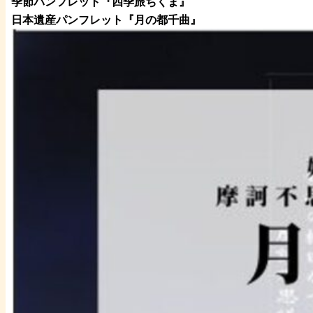
季節パンフレット『四季旅ちくま』
日本遺産パンフレット
『月の都
千曲
』