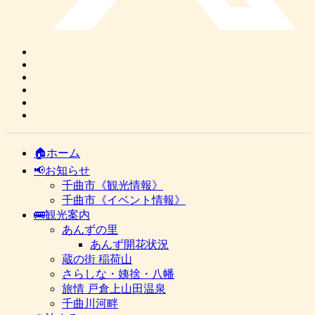
🏠ホーム
📢お知らせ
千曲市《観光情報》
千曲市《イベント情報》
🚌観光案内
あんずの里
あんず開花状況
蔵の街 稲荷山
さらしな・姨捨・八幡
旅情 戸倉上山田温泉
千曲川河畔