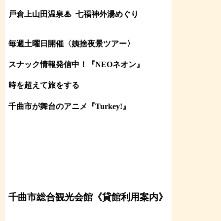
戸倉上山田温泉♨
七福神外湯めぐり
毎週土曜日開催〈姨捨夜景ツアー
〉
スナック情報発信中！『NEOネオン』
時を超えて旅をする
千曲市が舞台のアニメ『Turkey!』
千曲市総合観光会館《貸館利用案内》