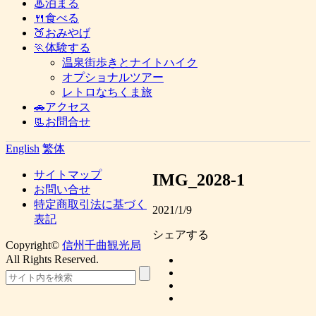
♨泊まる
🍴食べる
🍑おみやげ
🏃体験する
温泉街歩きとナイトハイク
オプショナルツアー
レトロなちくま旅
🚗アクセス
📃お問合せ
English
繁体
サイトマップ
IMG_2028-1
お問い合せ
特定商取引法に基づく
2021/1/9
表記
シェアする
Copyright©
信州千曲観光局
All Rights Reserved.