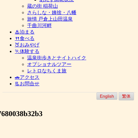
蔵の街 稲荷山
さらしな・姨捨・八幡
旅情 戸倉上山田温泉
千曲川河畔
♨泊まる
🍴食べる
🍑おみやげ
🏃体験する
温泉街歩きとナイトハイク
オプショナルツアー
レトロなちくま旅
🚗アクセス
📃お問合せ
English
繁体
7680038b32b3