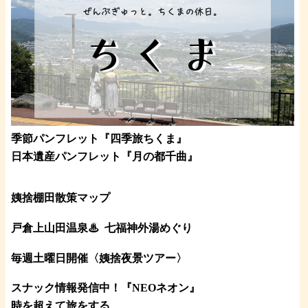
季節パンフレット『四季旅ちくま』
日本遺産パンフレット
『月の都
千曲
』
姨捨棚田散策マップ
戸倉上山田温泉♨
七福神外湯めぐり
毎週土曜日開催〈姨捨夜景ツアー
〉
スナック情報発信中！『NEOネオン』
時を超えて旅をする