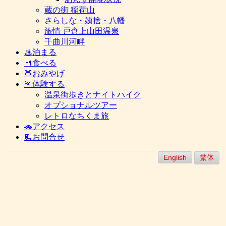
蔵の街 稲荷山
さらしな・姨捨・八幡
旅情 戸倉上山田温泉
千曲川河畔
♨泊まる
🍴食べる
🍑おみやげ
🏃体験する
温泉街歩きとナイトハイク
オプショナルツアー
レトロなちくま旅
🚗アクセス
📃お問合せ
English
繁体