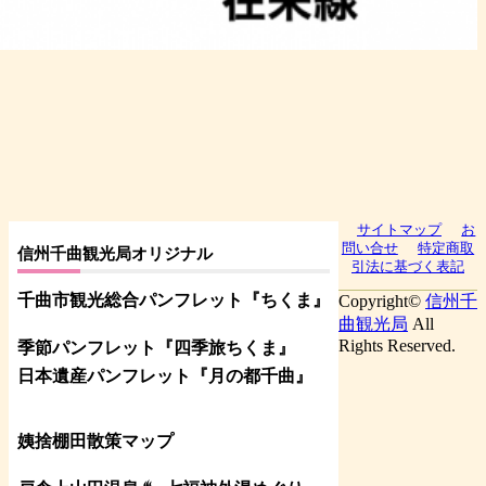
サイトマップ
お
問い合せ
特定商取
信州千曲観光局オリジナル
引法に基づく表記
千曲市観光総合パンフレット
『ちくま
』
Copyright©
信州千
曲観光局
All
Rights Reserved.
季節パンフレット『四季旅ちくま』
日本遺産パンフレット
『月の都
千曲
』
姨捨棚田散策マップ