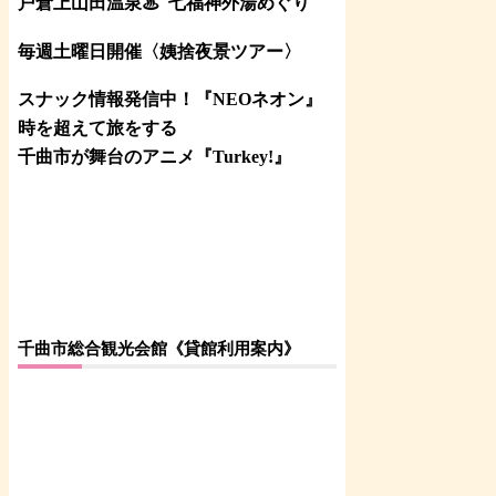
戸倉上山田温泉♨
七福神外湯めぐり
毎週土曜日開催〈姨捨夜景ツアー
〉
スナック情報発信中！『NEOネオン』
時を超えて旅をする
千曲市が舞台のアニメ『Turkey!』
千曲市総合観光会館《貸館利用案内》