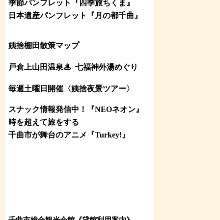
季節パンフレット『四季旅ちくま』
日本遺産パンフレット
『月の都
千曲
』
姨捨棚田散策マップ
戸倉上山田温泉♨
七福神外湯めぐり
毎週土曜日開催〈姨捨夜景ツアー
〉
スナック情報発信中！『NEOネオン』
時を超えて旅をする
千曲市が舞台のアニメ『Turkey!』
千曲市総合観光会館《貸館利用案内》