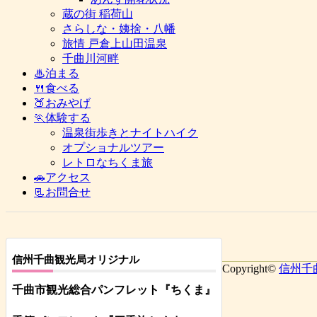
蔵の街 稲荷山
さらしな・姨捨・八幡
旅情 戸倉上山田温泉
千曲川河畔
♨泊まる
🍴食べる
🍑おみやげ
🏃体験する
温泉街歩きとナイトハイク
オプショナルツアー
レトロなちくま旅
🚗アクセス
📃お問合せ
信州千曲観光局オリジナル
Copyright©
信州千
千曲市観光総合パンフレット
『ちくま
』