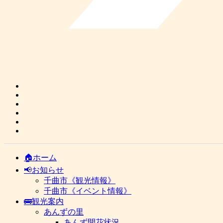
🏠ホーム
📢お知らせ
千曲市《観光情報》
千曲市《イベント情報》
🚌観光案内
あんずの里
あんず開花状況