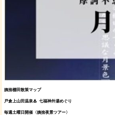
姨捨棚田散策マップ
戸倉上山田温泉♨
七福神外湯めぐり
毎週土曜日開催〈姨捨夜景ツアー
〉