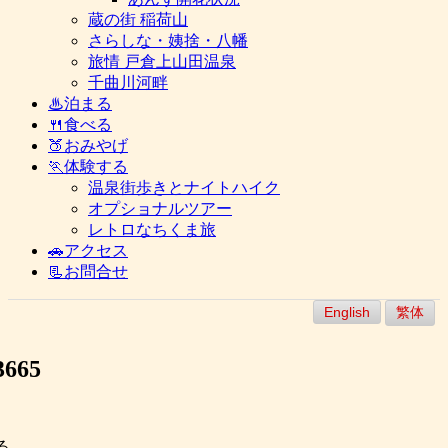
蔵の街 稲荷山
さらしな・姨捨・八幡
旅情 戸倉上山田温泉
千曲川河畔
♨泊まる
🍴食べる
🍑おみやげ
🏃体験する
温泉街歩きとナイトハイク
オプショナルツアー
レトロなちくま旅
🚗アクセス
📃お問合せ
English
繁体
665
る