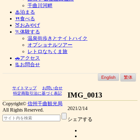
千曲川河畔
♨泊まる
🍴食べる
🍑おみやげ
🏃体験する
温泉街歩きとナイトハイク
オプショナルツアー
レトロなちくま旅
🚗アクセス
📃お問合せ
English
繁体
サイトマップ
お問い合せ
IMG_0013
特定商取引法に基づく表記
Copyright©
信州千曲観光局
2021/2/14
All Rights Reserved.
シェアする