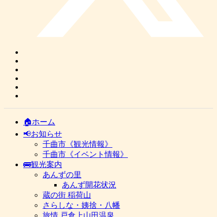
🏠ホーム
📢お知らせ
千曲市《観光情報》
千曲市《イベント情報》
🚌観光案内
あんずの里
あんず開花状況
蔵の街 稲荷山
さらしな・姨捨・八幡
旅情 戸倉上山田温泉