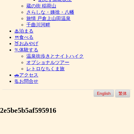
蔵の街 稲荷山
さらしな・姨捨・八幡
旅情 戸倉上山田温泉
千曲川河畔
♨泊まる
🍴食べる
🍑おみやげ
🏃体験する
温泉街歩きとナイトハイク
オプショナルツアー
レトロなちくま旅
🚗アクセス
📃お問合せ
English
繁体
2e5be5b5af595916