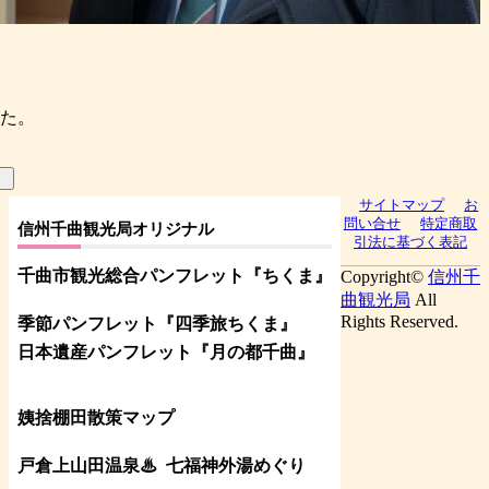
た。
サイトマップ
お
問い合せ
特定商取
信州千曲観光局オリジナル
引法に基づく表記
千曲市観光総合パンフレット
『ちくま
』
Copyright©
信州千
曲観光局
All
Rights Reserved.
季節パンフレット『四季旅ちくま』
日本遺産パンフレット
『月の都
千曲
』
姨捨棚田散策マップ
戸倉上山田温泉♨
七福神外湯めぐり