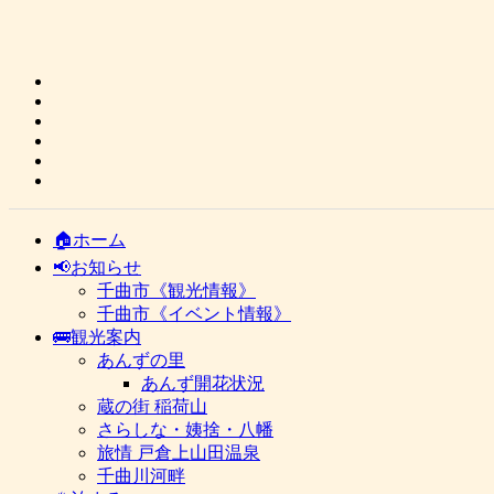
🏠ホーム
📢お知らせ
千曲市《観光情報》
千曲市《イベント情報》
🚌観光案内
あんずの里
あんず開花状況
蔵の街 稲荷山
さらしな・姨捨・八幡
旅情 戸倉上山田温泉
千曲川河畔