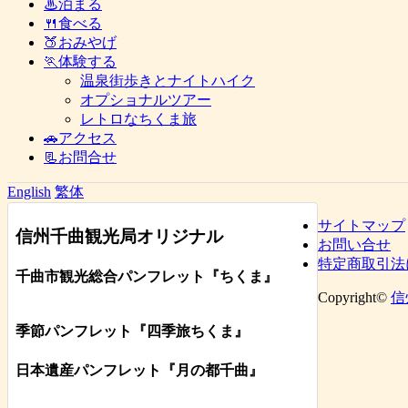
♨泊まる
🍴食べる
🍑おみやげ
🏃体験する
温泉街歩きとナイトハイク
オプショナルツアー
レトロなちくま旅
🚗アクセス
📃お問合せ
English
繁体
サイトマップ
信州千曲観光局オリジナル
お問い合せ
特定商取引法
千曲市観光総合パンフレット
『ちくま
』
Copyright©
信
季節パンフレット『四季旅ちくま』
日本遺産パンフレット
『月の都
千曲
』