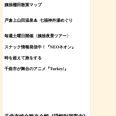
姨捨棚田散策マップ
戸倉上山田温泉♨
七福神外湯めぐり
毎週土曜日開催〈姨捨夜景ツアー
〉
スナック情報発信中！『NEOネオン』
時を超えて旅をする
千曲市が舞台のアニメ『Turkey!』