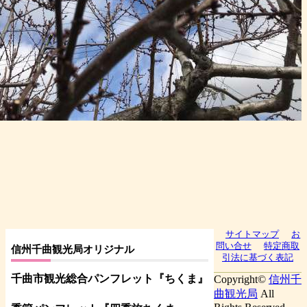
サイトマップ
お
問い合せ
特定商取
信州千曲観光局オリジナル
引法に基づく表記
千曲市観光総合パンフレット
『ちくま
』
Copyright©
信州千
曲観光局
All