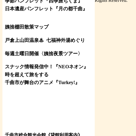
Rights Reserved.
季節パンフレット『四季旅ちくま』
日本遺産パンフレット
『月の都
千曲
』
姨捨棚田散策マップ
戸倉上山田温泉♨
七福神外湯めぐり
毎週土曜日開催〈姨捨夜景ツアー
〉
スナック情報発信中！『NEOネオン』
時を超えて旅をする
千曲市が舞台のアニメ『Turkey!』
千曲市総合観光会館《貸館利用案内》