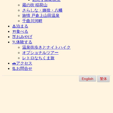
蔵の街 稲荷山
さらしな・姨捨・八幡
旅情 戸倉上山田温泉
千曲川河畔
♨泊まる
🍴食べる
🍑おみやげ
🏃体験する
温泉街歩きとナイトハイク
オプショナルツアー
レトロなちくま旅
🚗アクセス
📃お問合せ
English
繁体