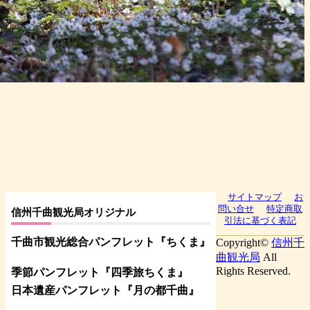
サイトマップ
お
問い合せ
特定商取
信州千曲観光局オリジナル
引法に基づく表記
千曲市観光総合パンフレット
『ちくま
』
Copyright©
信州千
曲観光局
All
Rights Reserved.
季節パンフレット『四季旅ちくま』
日本遺産パンフレット
『月の都
千曲
』