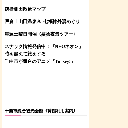
姨捨棚田散策マップ
戸倉上山田温泉♨
七福神外湯めぐり
毎週土曜日開催〈姨捨夜景ツアー
〉
スナック情報発信中！『NEOネオン』
時を超えて旅をする
千曲市が舞台のアニメ『Turkey!』
千曲市総合観光会館《貸館利用案内》