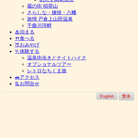
蔵の街 稲荷山
さらしな・姨捨・八幡
旅情 戸倉上山田温泉
千曲川河畔
♨泊まる
🍴食べる
🍑おみやげ
🏃体験する
温泉街歩きとナイトハイク
オプショナルツアー
レトロなちくま旅
🚗アクセス
📃お問合せ
English
繁体