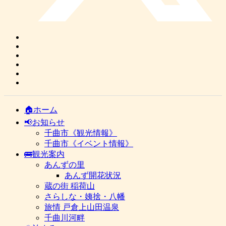
🏠ホーム
📢お知らせ
千曲市《観光情報》
千曲市《イベント情報》
🚌観光案内
あんずの里
あんず開花状況
蔵の街 稲荷山
さらしな・姨捨・八幡
旅情 戸倉上山田温泉
千曲川河畔