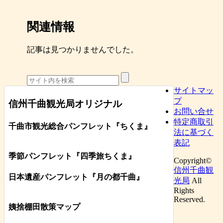
関連情報
記事は見つかりませんでした。
サイトマッ
プ
信州千曲観光局オリジナル
お問い合せ
特定商取引
千曲市観光総合パンフレット
『ちくま
』
法に基づく
表記
季節パンフレット『四季旅ちくま』
Copyright©
信州千曲観
日本遺産パンフレット
『月の都
千曲
』
光局
All
Rights
Reserved.
姨捨棚田散策マップ