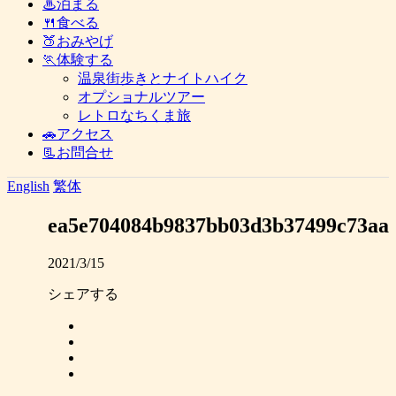
♨泊まる
🍴食べる
🍑おみやげ
🏃体験する
温泉街歩きとナイトハイク
オプショナルツアー
レトロなちくま旅
🚗アクセス
📃お問合せ
English
繁体
ea5e704084b9837bb03d3b37499c73aa
2021/3/15
シェアする