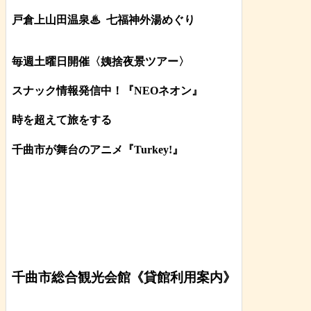
戸倉上山田温泉♨
七福神外湯めぐり
毎週土曜日開催〈姨捨夜景ツアー
〉
スナック情報発信中！『NEOネオン』
時を超えて旅をする
千曲市が舞台のアニメ『Turkey!』
千曲市総合観光会館《貸館利用案内》