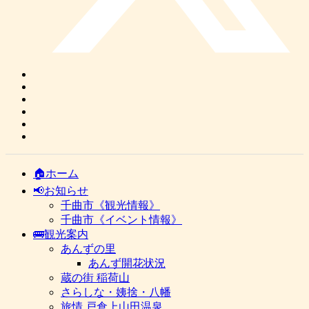
🏠ホーム
📢お知らせ
千曲市《観光情報》
千曲市《イベント情報》
🚌観光案内
あんずの里
あんず開花状況
蔵の街 稲荷山
さらしな・姨捨・八幡
旅情 戸倉上山田温泉