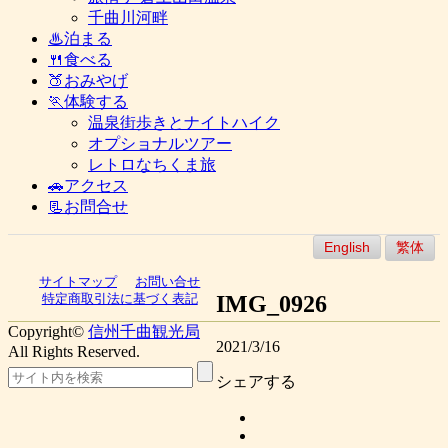
千曲川河畔
♨泊まる
🍴食べる
🍑おみやげ
🏃体験する
温泉街歩きとナイトハイク
オプショナルツアー
レトロなちくま旅
🚗アクセス
📃お問合せ
English
繁体
サイトマップ
お問い合せ
IMG_0926
特定商取引法に基づく表記
Copyright©
信州千曲観光局
2021/3/16
All Rights Reserved.
シェアする