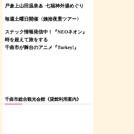
戸倉上山田温泉♨
七福神外湯めぐり
毎週土曜日開催〈姨捨夜景ツアー
〉
スナック情報発信中！『NEOネオン』
時を超えて旅をする
千曲市が舞台のアニメ『Turkey!』
千曲市総合観光会館《貸館利用案内》