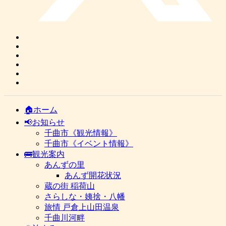
🏠ホーム
📢お知らせ
千曲市《観光情報》
千曲市《イベント情報》
🚌観光案内
あんずの里
あんず開花状況
蔵の街 稲荷山
さらしな・姨捨・八幡
旅情 戸倉上山田温泉
千曲川河畔