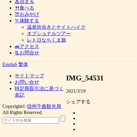
♨泊まる
🍴食べる
🍑おみやげ
🏃体験する
温泉街歩きとナイトハイク
オプショナルツアー
レトロなちくま旅
🚗アクセス
📃お問合せ
English
繁体
サイトマップ
IMG_54531
お問い合せ
特定商取引法に基づく
2021/3/19
表記
シェアする
Copyright©
信州千曲観光局
All Rights Reserved.