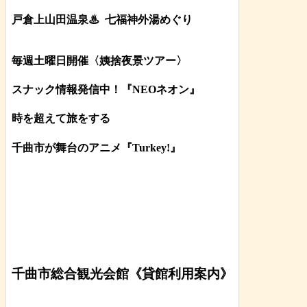
戸倉上山田温泉♨
七福神外湯めぐり
毎週土曜日開催〈姨捨夜景ツアー
〉
スナック情報発信中！『NEOネオン』
時を超えて旅をする
千曲市が舞台のアニメ『Turkey!』
千曲市総合観光会館《貸館利用案内》