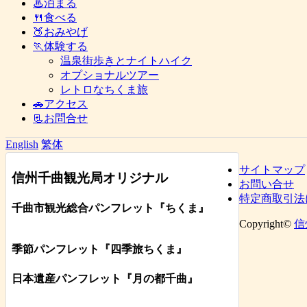
♨泊まる
🍴食べる
🍑おみやげ
🏃体験する
温泉街歩きとナイトハイク
オプショナルツアー
レトロなちくま旅
🚗アクセス
📃お問合せ
English
繁体
サイトマップ
信州千曲観光局オリジナル
お問い合せ
特定商取引法
千曲市観光総合パンフレット
『ちくま
』
Copyright©
信
季節パンフレット『四季旅ちくま』
日本遺産パンフレット
『月の都
千曲
』