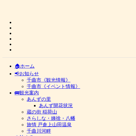
🏠ホーム
📢お知らせ
千曲市《観光情報》
千曲市《イベント情報》
🚌観光案内
あんずの里
あんず開花状況
蔵の街 稲荷山
さらしな・姨捨・八幡
旅情 戸倉上山田温泉
千曲川河畔