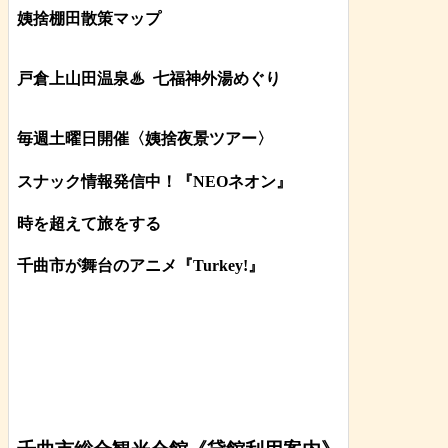
姨捨棚田散策マップ
戸倉上山田温泉♨
七福神外湯めぐり
毎週土曜日開催〈姨捨夜景ツアー
〉
スナック情報発信中！『NEOネオン』
時を超えて旅をする
千曲市が舞台のアニメ『Turkey!』