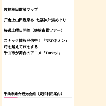
姨捨棚田散策マップ
戸倉上山田温泉♨
七福神外湯めぐり
毎週土曜日開催〈姨捨夜景ツアー
〉
スナック情報発信中！『NEOネオン』
時を超えて旅をする
千曲市が舞台のアニメ『Turkey!』
千曲市総合観光会館《貸館利用案内》