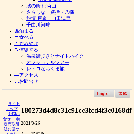
蔵の街 稲荷山
さらしな・姨捨・八幡
旅情 戸倉上山田温泉
千曲川河畔
♨泊まる
🍴食べる
🍑おみやげ
🏃体験する
温泉街歩きとナイトハイク
オプショナルツアー
レトロなちくま旅
🚗アクセス
📃お問合せ
English
繁体
サイト
180273d4d8c31c91cc3fcd4f3c0168df
マップ
お問い
合せ
特
2021/3/26
定商取引
法に基づ
シェアする