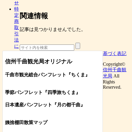
せ
特
関連情報
定
商
取
記事は見つかりませんでした。
引
法
に
基づく表記
信州千曲観光局オリジナル
Copyright©
信州千曲観
千曲市観光総合パンフレット
『ちくま
』
光局
All
Rights
Reserved.
季節パンフレット『四季旅ちくま』
日本遺産パンフレット
『月の都
千曲
』
姨捨棚田散策マップ