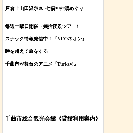
戸倉上山田温泉♨
七福神外湯めぐり
毎週土曜日開催〈姨捨夜景ツアー
〉
スナック情報発信中！『NEOネオン』
時を超えて旅をする
千曲市が舞台のアニメ『Turkey!』
千曲市総合観光会館《貸館利用案内》