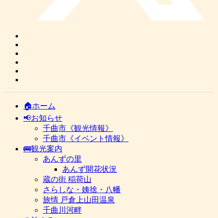
🏠ホーム
📢お知らせ
千曲市《観光情報》
千曲市《イベント情報》
🚌観光案内
あんずの里
あんず開花状況
蔵の街 稲荷山
さらしな・姨捨・八幡
旅情 戸倉上山田温泉
千曲川河畔