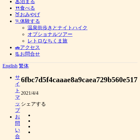
♨泊まる
🍴食べる
🍑おみやげ
🏃体験する
温泉街歩きとナイトハイク
オプショナルツアー
レトロなちくま旅
🚗アクセス
📃お問合せ
English
繁体
サ
6fbc7d5f4caaae8a9caea729b560e517
イ
ト
2021/4/4
マ
ッ
シェアする
プ
お
問
い
合