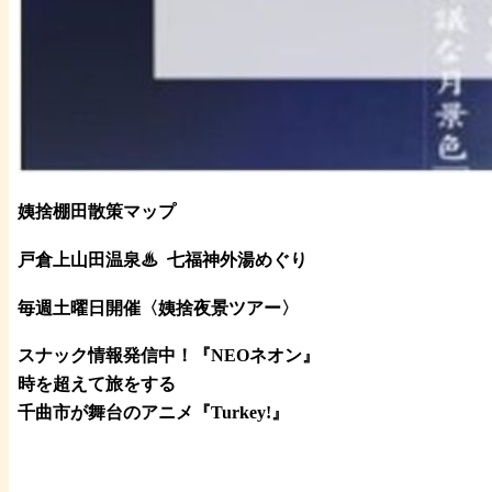
姨捨棚田散策マップ
戸倉上山田温泉♨
七福神外湯めぐり
毎週土曜日開催〈姨捨夜景ツアー
〉
スナック情報発信中！『NEOネオン』
時を超えて旅をする
千曲市が舞台のアニメ『Turkey!』