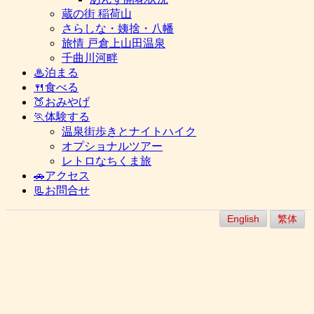
蔵の街 稲荷山
さらしな・姨捨・八幡
旅情 戸倉上山田温泉
千曲川河畔
♨泊まる
🍴食べる
🍑おみやげ
🏃体験する
温泉街歩きとナイトハイク
オプショナルツアー
レトロなちくま旅
🚗アクセス
📃お問合せ
English
繁体