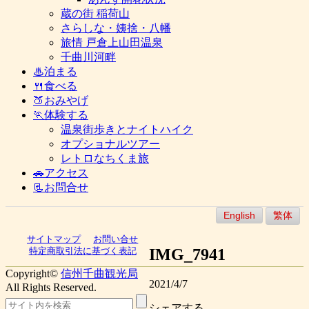
蔵の街 稲荷山
さらしな・姨捨・八幡
旅情 戸倉上山田温泉
千曲川河畔
♨泊まる
🍴食べる
🍑おみやげ
🏃体験する
温泉街歩きとナイトハイク
オプショナルツアー
レトロなちくま旅
🚗アクセス
📃お問合せ
English
繁体
サイトマップ
お問い合せ
IMG_7941
特定商取引法に基づく表記
Copyright©
信州千曲観光局
2021/4/7
All Rights Reserved.
シェアする