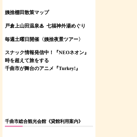
姨捨棚田散策マップ
戸倉上山田温泉♨
七福神外湯めぐり
毎週土曜日開催〈姨捨夜景ツアー
〉
スナック情報発信中！『NEOネオン』
時を超えて旅をする
千曲市が舞台のアニメ『Turkey!』
千曲市総合観光会館《貸館利用案内》