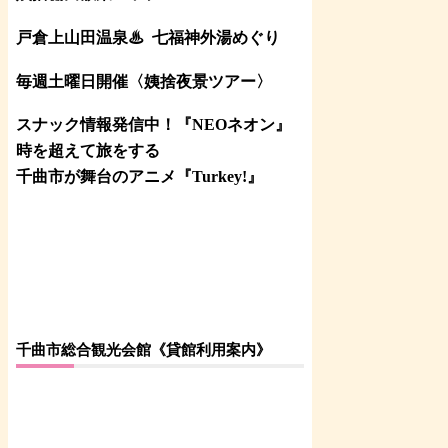
戸倉上山田温泉♨
七福神外湯めぐり
毎週土曜日開催〈姨捨夜景ツアー
〉
スナック情報発信中！『NEOネオン』
時を超えて旅をする
千曲市が舞台のアニメ『Turkey!』
千曲市総合観光会館《貸館利用案内》