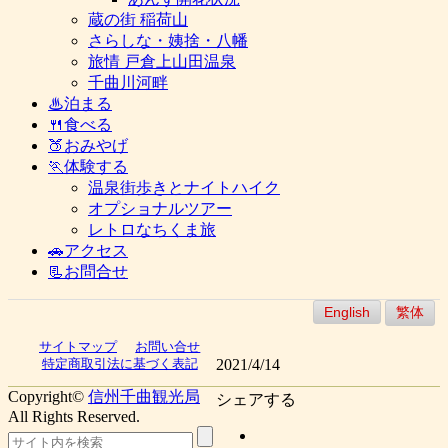
蔵の街 稲荷山
さらしな・姨捨・八幡
旅情 戸倉上山田温泉
千曲川河畔
♨泊まる
🍴食べる
🍑おみやげ
🏃体験する
温泉街歩きとナイトハイク
オプショナルツアー
レトロなちくま旅
🚗アクセス
📃お問合せ
English
繁体
サイトマップ
お問い合せ
2021/4/14
特定商取引法に基づく表記
Copyright©
信州千曲観光局
シェアする
All Rights Reserved.