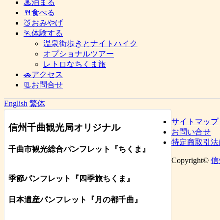
♨泊まる
🍴食べる
🍑おみやげ
🏃体験する
温泉街歩きとナイトハイク
オプショナルツアー
レトロなちくま旅
🚗アクセス
📃お問合せ
English
繁体
サイトマップ
信州千曲観光局オリジナル
お問い合せ
特定商取引法
千曲市観光総合パンフレット
『ちくま
』
Copyright©
信
季節パンフレット『四季旅ちくま』
日本遺産パンフレット
『月の都
千曲
』