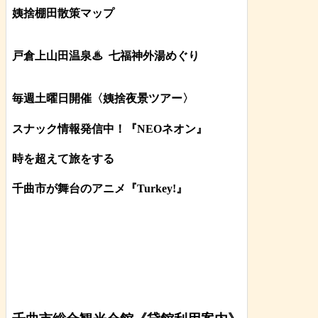
姨捨棚田散策マップ
戸倉上山田温泉♨
七福神外湯めぐり
毎週土曜日開催〈姨捨夜景ツアー
〉
スナック情報発信中！『NEOネオン』
時を超えて旅をする
千曲市が舞台のアニメ『Turkey!』