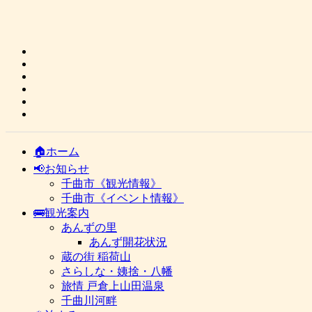
🏠ホーム
📢お知らせ
千曲市《観光情報》
千曲市《イベント情報》
🚌観光案内
あんずの里
あんず開花状況
蔵の街 稲荷山
さらしな・姨捨・八幡
旅情 戸倉上山田温泉
千曲川河畔