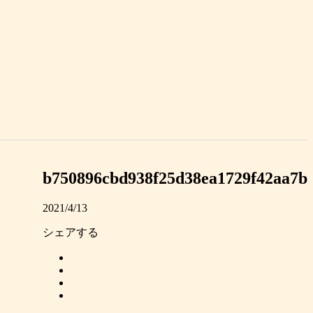
b750896cbd938f25d38ea1729f42aa7b
2021/4/13
シェアする