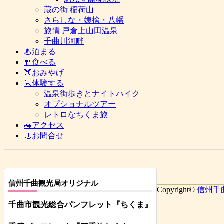
蔵の街 稲荷山
さらしな・姨捨・八幡
旅情 戸倉上山田温泉
千曲川河畔
♨泊まる
🍴食べる
🍑おみやげ
🏃体験する
温泉街歩きとナイトハイク
オプショナルツアー
レトロなちくま旅
🚗アクセス
📃お問合せ
信州千曲観光局オリジナル
Copyright©
信州千
千曲市観光総合パンフレット
『ちくま
』