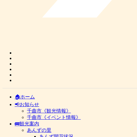
🏠ホーム
📢お知らせ
千曲市《観光情報》
千曲市《イベント情報》
🚌観光案内
あんずの里
あんず開花状況