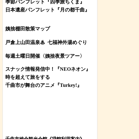
季節パンフレット『四季旅ちくま』
日本遺産パンフレット
『月の都
千曲
』
姨捨棚田散策マップ
戸倉上山田温泉♨
七福神外湯めぐり
毎週土曜日開催〈姨捨夜景ツアー
〉
スナック情報発信中！『NEOネオン』
時を超えて旅をする
千曲市が舞台のアニメ『Turkey!』
千曲市総合観光会館《貸館利用案内》