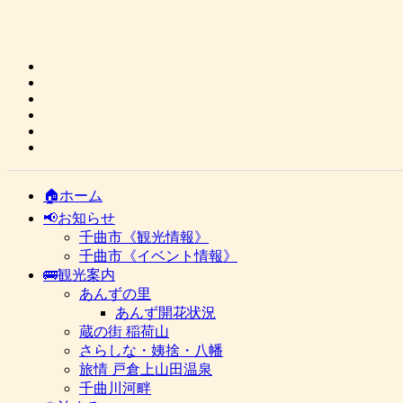
🏠ホーム
📢お知らせ
千曲市《観光情報》
千曲市《イベント情報》
🚌観光案内
あんずの里
あんず開花状況
蔵の街 稲荷山
さらしな・姨捨・八幡
旅情 戸倉上山田温泉
千曲川河畔