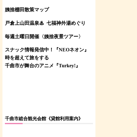
姨捨棚田散策マップ
戸倉上山田温泉♨
七福神外湯めぐり
毎週土曜日開催〈姨捨夜景ツアー
〉
スナック情報発信中！『NEOネオン』
時を超えて旅をする
千曲市が舞台のアニメ『Turkey!』
千曲市総合観光会館《貸館利用案内》