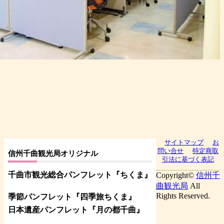
サイトマップ
お
問い合せ
特定商取
信州千曲観光局オリジナル
引法に基づく表記
千曲市観光総合パンフレット
『ちくま
』
Copyright©
信州千
曲観光局
All
Rights Reserved.
季節パンフレット『四季旅ちくま』
日本遺産パンフレット
『月の都
千曲
』