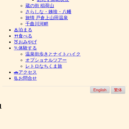
蔵の街 稲荷山
さらしな・姨捨・八幡
旅情 戸倉上山田温泉
千曲川河畔
♨泊まる
🍴食べる
🍑おみやげ
🏃体験する
温泉街歩きとナイトハイク
オプショナルツアー
レトロなちくま旅
🚗アクセス
📃お問合せ
English
繁体
1