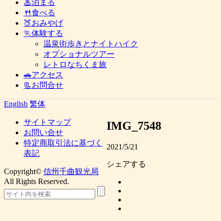
♨泊まる
🍴食べる
🍑おみやげ
🏃体験する
温泉街歩きとナイトハイク
オプショナルツアー
レトロなちくま旅
🚗アクセス
📃お問合せ
English
繁体
サイトマップ
IMG_7548
お問い合せ
特定商取引法に基づく
2021/5/21
表記
シェアする
Copyright©
信州千曲観光局
All Rights Reserved.