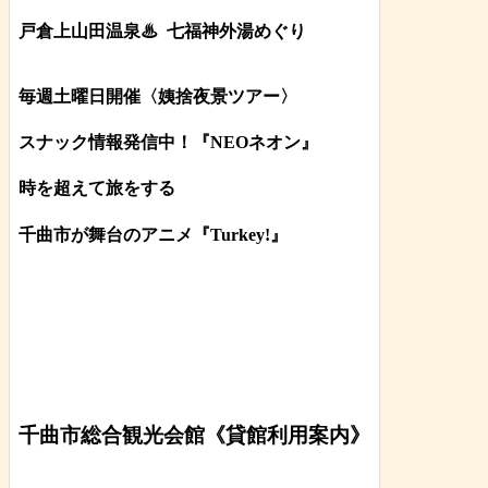
戸倉上山田温泉♨
七福神外湯めぐり
毎週土曜日開催〈姨捨夜景ツアー
〉
スナック情報発信中！『NEOネオン』
時を超えて旅をする
千曲市が舞台のアニメ『Turkey!』
千曲市総合観光会館《貸館利用案内》