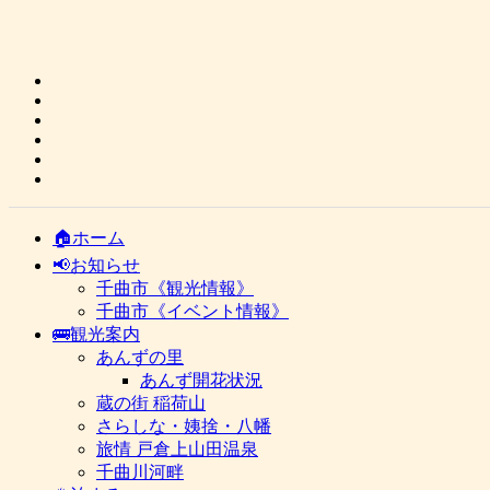
🏠ホーム
📢お知らせ
千曲市《観光情報》
千曲市《イベント情報》
🚌観光案内
あんずの里
あんず開花状況
蔵の街 稲荷山
さらしな・姨捨・八幡
旅情 戸倉上山田温泉
千曲川河畔