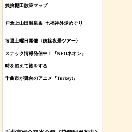
姨捨棚田散策マップ
戸倉上山田温泉♨
七福神外湯めぐり
毎週土曜日開催〈姨捨夜景ツアー
〉
スナック情報発信中！『NEOネオン』
時を超えて旅をする
千曲市が舞台のアニメ『Turkey!』