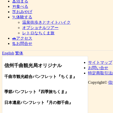
♨泊まる
🍴食べる
🍑おみやげ
🏃体験する
温泉街歩きとナイトハイク
オプショナルツアー
レトロなちくま旅
🚗アクセス
📃お問合せ
English
繁体
サイトマップ
信州千曲観光局オリジナル
お問い合せ
特定商取引法
千曲市観光総合パンフレット
『ちくま
』
Copyright©
信
季節パンフレット『四季旅ちくま』
日本遺産パンフレット
『月の都
千曲
』