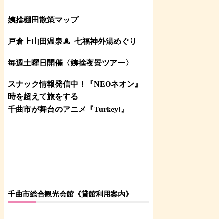
姨捨棚田散策マップ
戸倉上山田温泉♨
七福神外湯めぐり
毎週土曜日開催〈姨捨夜景ツアー
〉
スナック情報発信中！『NEOネオン』
時を超えて旅をする
千曲市が舞台のアニメ『Turkey!』
千曲市総合観光会館《貸館利用案内》