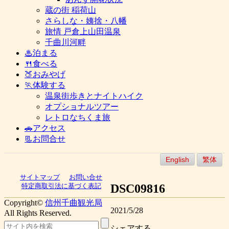
蔵の街 稲荷山
さらしな・姨捨・八幡
旅情 戸倉上山田温泉
千曲川河畔
♨泊まる
🍴食べる
🍑おみやげ
🏃体験する
温泉街歩きとナイトハイク
オプショナルツアー
レトロなちくま旅
🚗アクセス
📃お問合せ
English
繁体
サイトマップ
お問い合せ
DSC09816
特定商取引法に基づく表記
Copyright©
信州千曲観光局
2021/5/28
All Rights Reserved.
シェアする