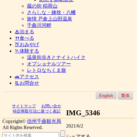
蔵の街 稲荷山
さらしな・姨捨・八幡
旅情 戸倉上山田温泉
千曲川河畔
♨泊まる
🍴食べる
🍑おみやげ
🏃体験する
温泉街歩きとナイトハイク
オプショナルツアー
レトロなちくま旅
🚗アクセス
📃お問合せ
English
繁体
サイトマップ
お問い合せ
IMG_5346
特定商取引法に基づく表記
Copyright©
信州千曲観光局
2021/6/2
All Rights Reserved.
シェアする