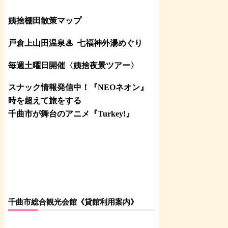
姨捨棚田散策マップ
戸倉上山田温泉♨
七福神外湯めぐり
毎週土曜日開催〈姨捨夜景ツアー
〉
スナック情報発信中！『NEOネオン』
時を超えて旅をする
千曲市が舞台のアニメ『Turkey!』
千曲市総合観光会館《貸館利用案内》