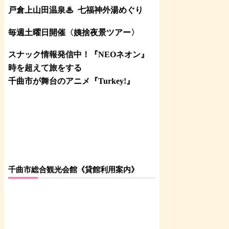
戸倉上山田温泉♨
七福神外湯めぐり
毎週土曜日開催〈姨捨夜景ツアー
〉
スナック情報発信中！『NEOネオン』
時を超えて旅をする
千曲市が舞台のアニメ『Turkey!』
千曲市総合観光会館《貸館利用案内》