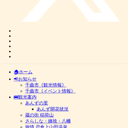
🏠ホーム
📢お知らせ
千曲市《観光情報》
千曲市《イベント情報》
🚌観光案内
あんずの里
あんず開花状況
蔵の街 稲荷山
さらしな・姨捨・八幡
旅情 戸倉上山田温泉