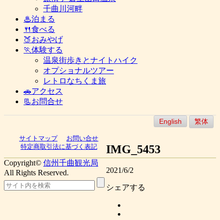
千曲川河畔
♨泊まる
🍴食べる
🍑おみやげ
🏃体験する
温泉街歩きとナイトハイク
オプショナルツアー
レトロなちくま旅
🚗アクセス
📃お問合せ
English
繁体
サイトマップ
お問い合せ
IMG_5453
特定商取引法に基づく表記
Copyright©
信州千曲観光局
2021/6/2
All Rights Reserved.
シェアする