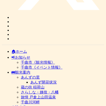
🏠ホーム
📢お知らせ
千曲市《観光情報》
千曲市《イベント情報》
🚌観光案内
あんずの里
あんず開花状況
蔵の街 稲荷山
さらしな・姨捨・八幡
旅情 戸倉上山田温泉
千曲川河畔