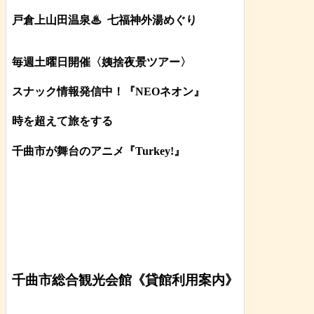
戸倉上山田温泉♨
七福神外湯めぐり
毎週土曜日開催〈姨捨夜景ツアー
〉
スナック情報発信中！『NEOネオン』
時を超えて旅をする
千曲市が舞台のアニメ『Turkey!』
千曲市総合観光会館《貸館利用案内》