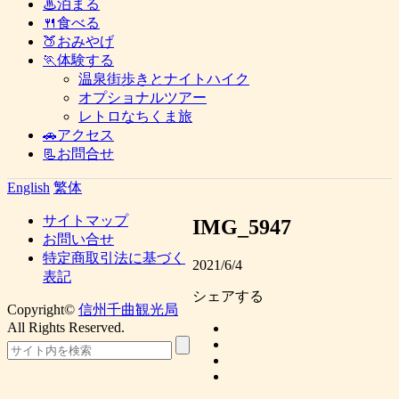
♨泊まる
🍴食べる
🍑おみやげ
🏃体験する
温泉街歩きとナイトハイク
オプショナルツアー
レトロなちくま旅
🚗アクセス
📃お問合せ
English
繁体
サイトマップ
IMG_5947
お問い合せ
特定商取引法に基づく
2021/6/4
表記
シェアする
Copyright©
信州千曲観光局
All Rights Reserved.