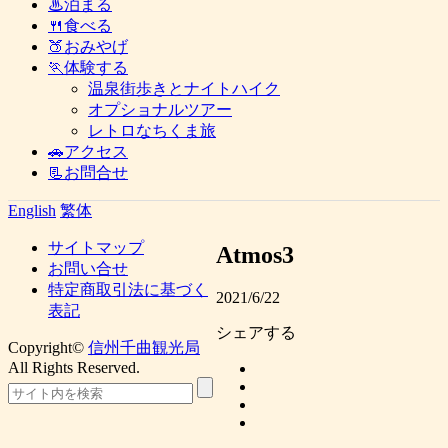
♨泊まる
🍴食べる
🍑おみやげ
🏃体験する
温泉街歩きとナイトハイク
オプショナルツアー
レトロなちくま旅
🚗アクセス
📃お問合せ
English
繁体
サイトマップ
Atmos3
お問い合せ
特定商取引法に基づく
2021/6/22
表記
シェアする
Copyright©
信州千曲観光局
All Rights Reserved.