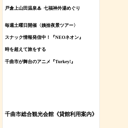
戸倉上山田温泉♨
七福神外湯めぐり
毎週土曜日開催〈姨捨夜景ツアー
〉
スナック情報発信中！『NEOネオン』
時を超えて旅をする
千曲市が舞台のアニメ『Turkey!』
千曲市総合観光会館《貸館利用案内》