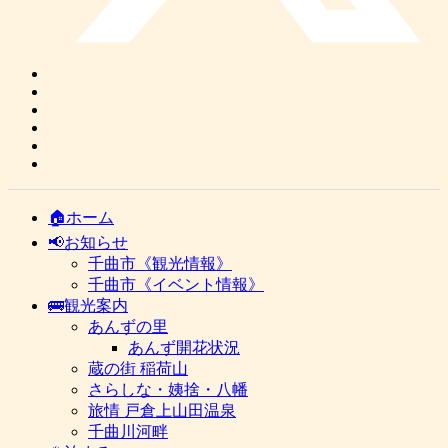
🏠ホーム
📢お知らせ
千曲市《観光情報》
千曲市《イベント情報》
🚌観光案内
あんずの里
あんず開花状況
蔵の街 稲荷山
さらしな・姨捨・八幡
旅情 戸倉上山田温泉
千曲川河畔