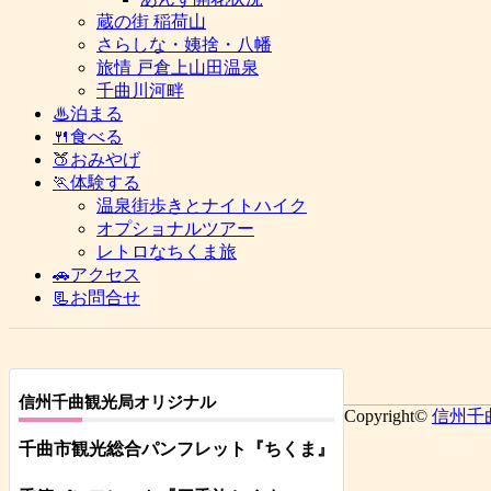
蔵の街 稲荷山
さらしな・姨捨・八幡
旅情 戸倉上山田温泉
千曲川河畔
♨泊まる
🍴食べる
🍑おみやげ
🏃体験する
温泉街歩きとナイトハイク
オプショナルツアー
レトロなちくま旅
🚗アクセス
📃お問合せ
信州千曲観光局オリジナル
Copyright©
信州千
千曲市観光総合パンフレット
『ちくま
』