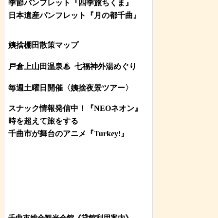
季節パンフレット『四季旅ちくま』
日本遺産パンフレット
『月の都
千曲
』
姨捨棚田散策マップ
戸倉上山田温泉♨
七福神外湯めぐり
毎週土曜日開催〈姨捨夜景ツアー
〉
スナック情報発信中！『NEOネオン』
時を超えて旅をする
千曲市が舞台のアニメ『Turkey!』
千曲市総合観光会館《貸館利用案内》