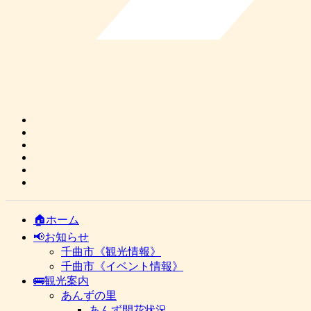
🏠ホーム
📢お知らせ
千曲市《観光情報》
千曲市《イベント情報》
🚌観光案内
あんずの里
あんず開花状況