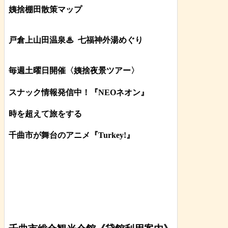
姨捨棚田散策マップ
戸倉上山田温泉♨
七福神外湯めぐり
毎週土曜日開催〈姨捨夜景ツアー
〉
スナック情報発信中！『NEOネオン』
時を超えて旅をする
千曲市が舞台のアニメ『Turkey!』