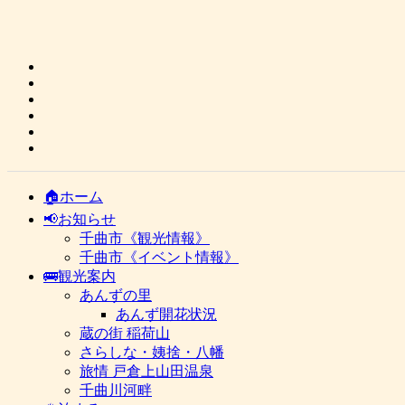
🏠ホーム
📢お知らせ
千曲市《観光情報》
千曲市《イベント情報》
🚌観光案内
あんずの里
あんず開花状況
蔵の街 稲荷山
さらしな・姨捨・八幡
旅情 戸倉上山田温泉
千曲川河畔