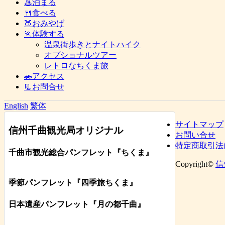
♨泊まる
🍴食べる
🍑おみやげ
🏃体験する
温泉街歩きとナイトハイク
オプショナルツアー
レトロなちくま旅
🚗アクセス
📃お問合せ
English
繁体
サイトマップ
信州千曲観光局オリジナル
お問い合せ
特定商取引法
千曲市観光総合パンフレット
『ちくま
』
Copyright©
信
季節パンフレット『四季旅ちくま』
日本遺産パンフレット
『月の都
千曲
』