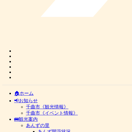
🏠ホーム
📢お知らせ
千曲市《観光情報》
千曲市《イベント情報》
🚌観光案内
あんずの里
あんず開花状況