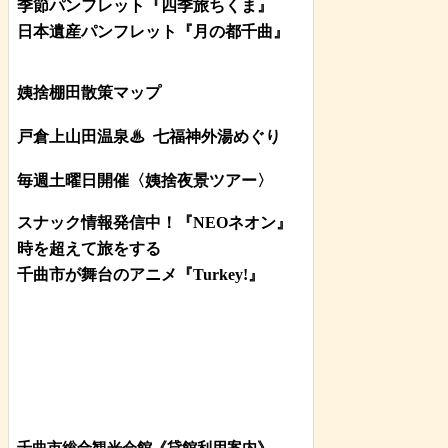
季節パンフレット『四季旅ちくま』
日本遺産パンフレット
『月の都
千曲
』
姨捨棚田散策マップ
戸倉上山田温泉♨
七福神外湯めぐり
毎週土曜日開催〈姨捨夜景ツアー
〉
スナック情報発信中！『NEOネオン』
時を超えて旅をする
千曲市が舞台のアニメ『Turkey!』
千曲市総合観光会館《貸館利用案内》