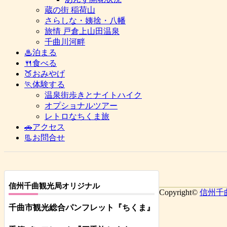
蔵の街 稲荷山
さらしな・姨捨・八幡
旅情 戸倉上山田温泉
千曲川河畔
♨泊まる
🍴食べる
🍑おみやげ
🏃体験する
温泉街歩きとナイトハイク
オプショナルツアー
レトロなちくま旅
🚗アクセス
📃お問合せ
信州千曲観光局オリジナル
Copyright©
信州千
千曲市観光総合パンフレット
『ちくま
』