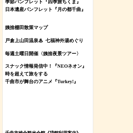
季節パンフレット『四季旅ちくま』
日本遺産パンフレット
『月の都
千曲
』
姨捨棚田散策マップ
戸倉上山田温泉♨
七福神外湯めぐり
毎週土曜日開催〈姨捨夜景ツアー
〉
スナック情報発信中！『NEOネオン』
時を超えて旅をする
千曲市が舞台のアニメ『Turkey!』
千曲市総合観光会館《貸館利用案内》