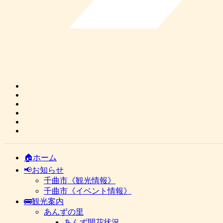
🏠ホーム
📢お知らせ
千曲市《観光情報》
千曲市《イベント情報》
🚌観光案内
あんずの里
あんず開花状況