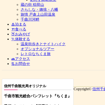
蔵の街 稲荷山
さらしな・姨捨・八幡
旅情 戸倉上山田温泉
千曲川河畔
♨泊まる
🍴食べる
🍑おみやげ
🏃体験する
温泉街歩きとナイトハイク
オプショナルツアー
レトロなちくま旅
🚗アクセス
📃お問合せ
信州千曲観光局オリジナル
Copyright©
信州千
千曲市観光総合パンフレット
『ちくま
』