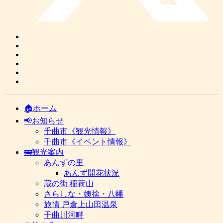
🏠ホーム
📢お知らせ
千曲市《観光情報》
千曲市《イベント情報》
🚌観光案内
あんずの里
あんず開花状況
蔵の街 稲荷山
さらしな・姨捨・八幡
旅情 戸倉上山田温泉
千曲川河畔