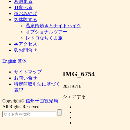
♨泊まる
🍴食べる
🍑おみやげ
🏃体験する
温泉街歩きとナイトハイク
オプショナルツアー
レトロなちくま旅
🚗アクセス
📃お問合せ
English
繁体
サイトマップ
IMG_6754
お問い合せ
特定商取引法に基づく
2021/6/16
表記
シェアする
Copyright©
信州千曲観光局
All Rights Reserved.