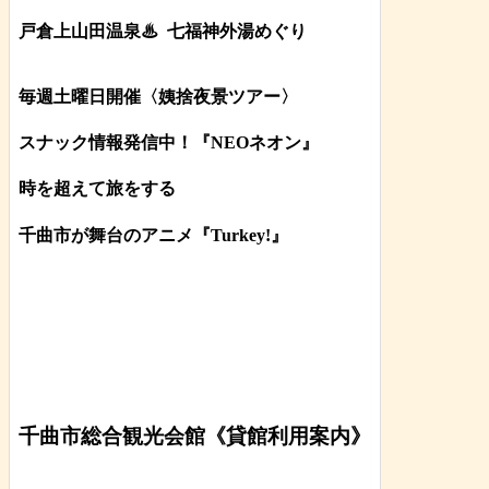
戸倉上山田温泉♨
七福神外湯めぐり
毎週土曜日開催〈姨捨夜景ツアー
〉
スナック情報発信中！『NEOネオン』
時を超えて旅をする
千曲市が舞台のアニメ『Turkey!』
千曲市総合観光会館《貸館利用案内》