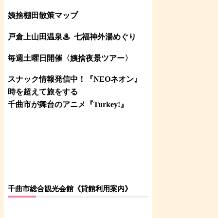
姨捨棚田散策マップ
戸倉上山田温泉♨
七福神外湯めぐり
毎週土曜日開催〈姨捨夜景ツアー
〉
スナック情報発信中！『NEOネオン』
時を超えて旅をする
千曲市が舞台のアニメ『Turkey!』
千曲市総合観光会館《貸館利用案内》