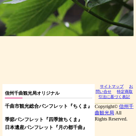
サイトマップ
お
問い合せ
特定商取
信州千曲観光局オリジナル
引法に基づく表記
千曲市観光総合パンフレット
『ちくま
』
Copyright©
信州千
曲観光局
All
Rights Reserved.
季節パンフレット『四季旅ちくま』
日本遺産パンフレット
『月の都
千曲
』