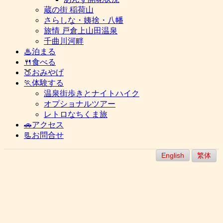
蔵の街 稲荷山
さらしな・姨捨・八幡
旅情 戸倉上山田温泉
千曲川河畔
♨泊まる
🍴食べる
🍑おみやげ
🏃体験する
温泉街歩きとナイトハイク
オプショナルツアー
レトロなちくま旅
🚗アクセス
📃お問合せ
English
繁体