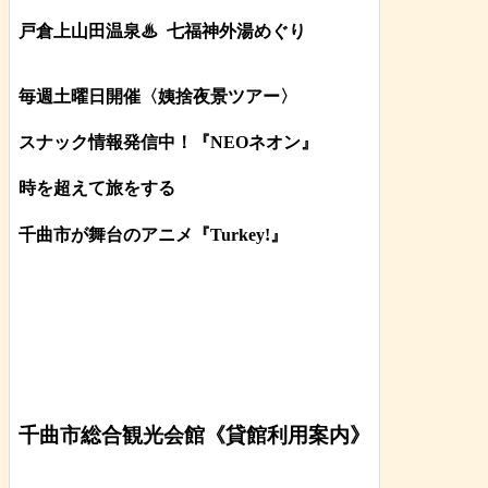
戸倉上山田温泉♨
七福神外湯めぐり
毎週土曜日開催〈姨捨夜景ツアー
〉
スナック情報発信中！『NEOネオン』
時を超えて旅をする
千曲市が舞台のアニメ『Turkey!』
千曲市総合観光会館《貸館利用案内》