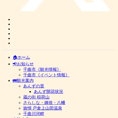
🏠ホーム
📢お知らせ
千曲市《観光情報》
千曲市《イベント情報》
🚌観光案内
あんずの里
あんず開花状況
蔵の街 稲荷山
さらしな・姨捨・八幡
旅情 戸倉上山田温泉
千曲川河畔