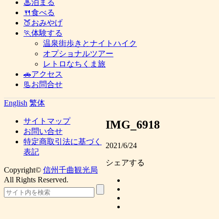
♨泊まる
🍴食べる
🍑おみやげ
🏃体験する
温泉街歩きとナイトハイク
オプショナルツアー
レトロなちくま旅
🚗アクセス
📃お問合せ
English
繁体
サイトマップ
IMG_6918
お問い合せ
特定商取引法に基づく
2021/6/24
表記
シェアする
Copyright©
信州千曲観光局
All Rights Reserved.