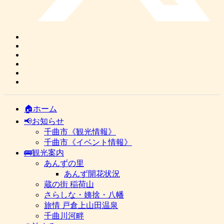
🏠ホーム
📢お知らせ
千曲市《観光情報》
千曲市《イベント情報》
🚌観光案内
あんずの里
あんず開花状況
蔵の街 稲荷山
さらしな・姨捨・八幡
旅情 戸倉上山田温泉
千曲川河畔