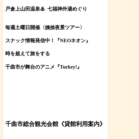
戸倉上山田温泉♨
七福神外湯めぐり
毎週土曜日開催〈姨捨夜景ツアー
〉
スナック情報発信中！『NEOネオン』
時を超えて旅をする
千曲市が舞台のアニメ『Turkey!』
千曲市総合観光会館《貸館利用案内》