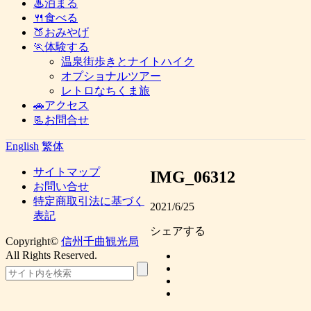
♨泊まる
🍴食べる
🍑おみやげ
🏃体験する
温泉街歩きとナイトハイク
オプショナルツアー
レトロなちくま旅
🚗アクセス
📃お問合せ
English
繁体
サイトマップ
IMG_06312
お問い合せ
特定商取引法に基づく
2021/6/25
表記
シェアする
Copyright©
信州千曲観光局
All Rights Reserved.