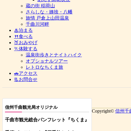
蔵の街 稲荷山
さらしな・姨捨・八幡
旅情 戸倉上山田温泉
千曲川河畔
♨泊まる
🍴食べる
🍑おみやげ
🏃体験する
温泉街歩きとナイトハイク
オプショナルツアー
レトロなちくま旅
🚗アクセス
📃お問合せ
信州千曲観光局オリジナル
Copyright©
信州千
千曲市観光総合パンフレット
『ちくま
』