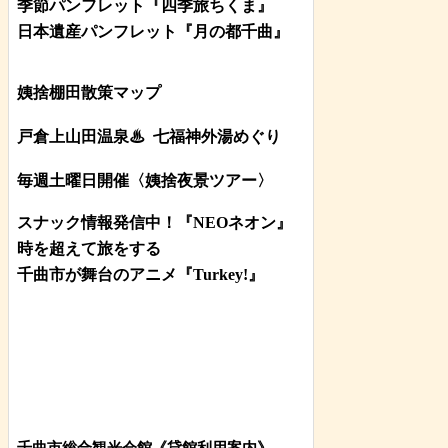
季節パンフレット『四季旅ちくま』
日本遺産パンフレット
『月の都
千曲
』
姨捨棚田散策マップ
戸倉上山田温泉♨
七福神外湯めぐり
毎週土曜日開催〈姨捨夜景ツアー
〉
スナック情報発信中！『NEOネオン』
時を超えて旅をする
千曲市が舞台のアニメ『Turkey!』
千曲市総合観光会館《貸館利用案内》