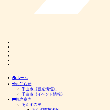
🏠ホーム
📢お知らせ
千曲市《観光情報》
千曲市《イベント情報》
🚌観光案内
あんずの里
あんず開花状況