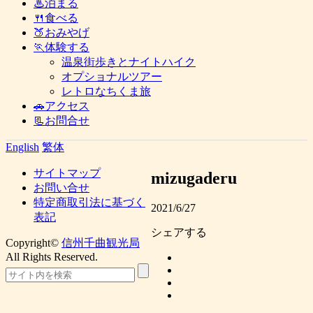
♨泊まる
🍴食べる
🍑おみやげ
🏃体験する
温泉街歩きとナイトハイク
オプショナルツアー
レトロなちくま旅
🚗アクセス
📃お問合せ
English
繁体
サイトマップ
mizugaderu
お問い合せ
特定商取引法に基づく
2021/6/27
表記
シェアする
Copyright©
信州千曲観光局
All Rights Reserved.