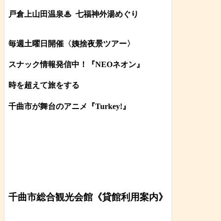
戸倉上山田温泉♨
七福神外湯めぐり
毎週土曜日開催〈姨捨夜景ツアー
〉
スナック情報発信中！『NEOネオン』
時を超えて旅をする
千曲市が舞台のアニメ『Turkey!』
千曲市総合観光会館《貸館利用案内》