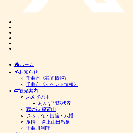
🏠ホーム
📢お知らせ
千曲市《観光情報》
千曲市《イベント情報》
🚌観光案内
あんずの里
あんず開花状況
蔵の街 稲荷山
さらしな・姨捨・八幡
旅情 戸倉上山田温泉
千曲川河畔