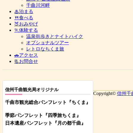
千曲川河畔
♨泊まる
🍴食べる
🍑おみやげ
🏃体験する
温泉街歩きとナイトハイク
オプショナルツアー
レトロなちくま旅
🚗アクセス
📃お問合せ
信州千曲観光局オリジナル
Copyright©
信州千
千曲市観光総合パンフレット
『ちくま
』
季節パンフレット『四季旅ちくま』
日本遺産パンフレット
『月の都
千曲
』