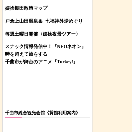
姨捨棚田散策マップ
戸倉上山田温泉♨
七福神外湯めぐり
毎週土曜日開催〈姨捨夜景ツアー
〉
スナック情報発信中！『NEOネオン』
時を超えて旅をする
千曲市が舞台のアニメ『Turkey!』
千曲市総合観光会館《貸館利用案内》