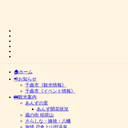
🏠ホーム
📢お知らせ
千曲市《観光情報》
千曲市《イベント情報》
🚌観光案内
あんずの里
あんず開花状況
蔵の街 稲荷山
さらしな・姨捨・八幡
旅情 戸倉上山田温泉