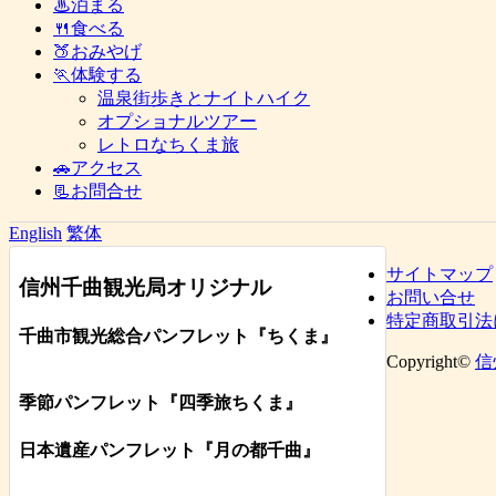
♨泊まる
🍴食べる
🍑おみやげ
🏃体験する
温泉街歩きとナイトハイク
オプショナルツアー
レトロなちくま旅
🚗アクセス
📃お問合せ
English
繁体
サイトマップ
信州千曲観光局オリジナル
お問い合せ
特定商取引法
千曲市観光総合パンフレット
『ちくま
』
Copyright©
信
季節パンフレット『四季旅ちくま』
日本遺産パンフレット
『月の都
千曲
』