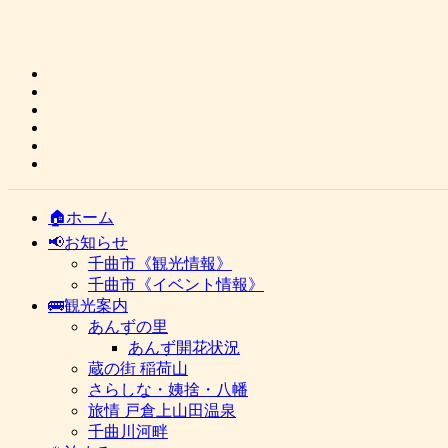
🏠ホーム
📢お知らせ
千曲市《観光情報》
千曲市《イベント情報》
🚌観光案内
あんずの里
あんず開花状況
蔵の街 稲荷山
さらしな・姨捨・八幡
旅情 戸倉上山田温泉
千曲川河畔