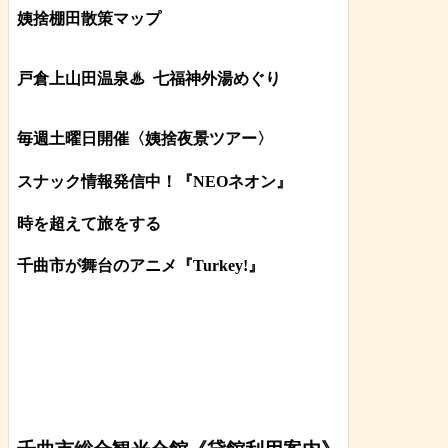
姨捨棚田散策マップ
戸倉上山田温泉♨
七福神外湯めぐり
毎週土曜日開催〈姨捨夜景ツアー
〉
スナック情報発信中！『NEOネオン』
時を超えて旅をする
千曲市が舞台のアニメ『Turkey!』