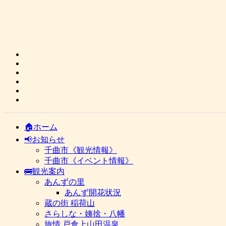
🏠ホーム
📢お知らせ
千曲市《観光情報》
千曲市《イベント情報》
🚌観光案内
あんずの里
あんず開花状況
蔵の街 稲荷山
さらしな・姨捨・八幡
旅情 戸倉上山田温泉