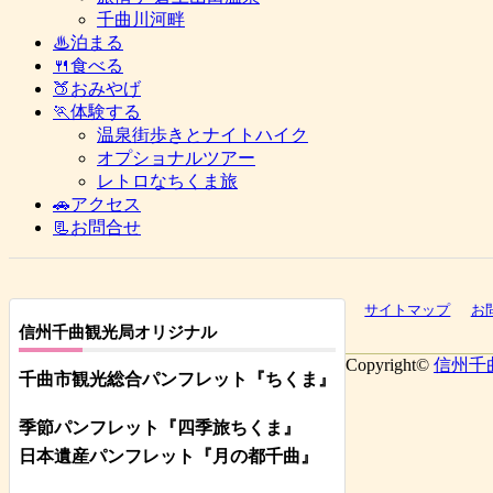
千曲川河畔
♨泊まる
🍴食べる
🍑おみやげ
🏃体験する
温泉街歩きとナイトハイク
オプショナルツアー
レトロなちくま旅
🚗アクセス
📃お問合せ
サイトマップ
お
信州千曲観光局オリジナル
Copyright©
信州千
千曲市観光総合パンフレット
『ちくま
』
季節パンフレット『四季旅ちくま』
日本遺産パンフレット
『月の都
千曲
』