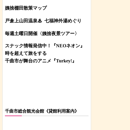
姨捨棚田散策マップ
戸倉上山田温泉♨
七福神外湯めぐり
毎週土曜日開催〈姨捨夜景ツアー
〉
スナック情報発信中！『NEOネオン』
時を超えて旅をする
千曲市が舞台のアニメ『Turkey!』
千曲市総合観光会館《貸館利用案内》