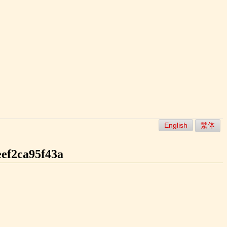
English
繁体
ef2ca95f43a