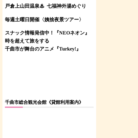
戸倉上山田温泉♨
七福神外湯めぐり
毎週土曜日開催〈姨捨夜景ツアー
〉
スナック情報発信中！『NEOネオン』
時を超えて旅をする
千曲市が舞台のアニメ『Turkey!』
千曲市総合観光会館《貸館利用案内》