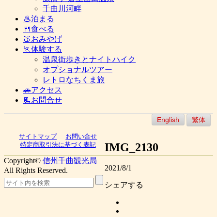
千曲川河畔
♨泊まる
🍴食べる
🍑おみやげ
🏃体験する
温泉街歩きとナイトハイク
オプショナルツアー
レトロなちくま旅
🚗アクセス
📃お問合せ
English
繁体
サイトマップ
お問い合せ
IMG_2130
特定商取引法に基づく表記
Copyright©
信州千曲観光局
2021/8/1
All Rights Reserved.
シェアする