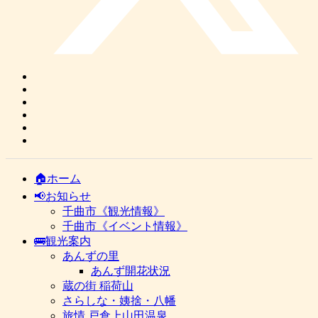
🏠ホーム
📢お知らせ
千曲市《観光情報》
千曲市《イベント情報》
🚌観光案内
あんずの里
あんず開花状況
蔵の街 稲荷山
さらしな・姨捨・八幡
旅情 戸倉上山田温泉