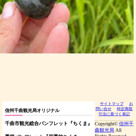
サイトマップ
お
問い合せ
特定商取
信州千曲観光局オリジナル
引法に基づく表記
千曲市観光総合パンフレット
『ちくま
』
Copyright©
信州千
曲観光局
All