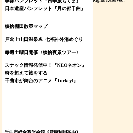
Rights Reserved.
季節パンフレット『四季旅ちくま』
日本遺産パンフレット
『月の都
千曲
』
姨捨棚田散策マップ
戸倉上山田温泉♨
七福神外湯めぐり
毎週土曜日開催〈姨捨夜景ツアー
〉
スナック情報発信中！『NEOネオン』
時を超えて旅をする
千曲市が舞台のアニメ『Turkey!』
千曲市総合観光会館《貸館利用案内》