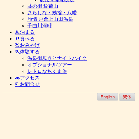
蔵の街 稲荷山
さらしな・姨捨・八幡
旅情 戸倉上山田温泉
千曲川河畔
♨泊まる
🍴食べる
🍑おみやげ
🏃体験する
温泉街歩きとナイトハイク
オプショナルツアー
レトロなちくま旅
🚗アクセス
📃お問合せ
English
繁体