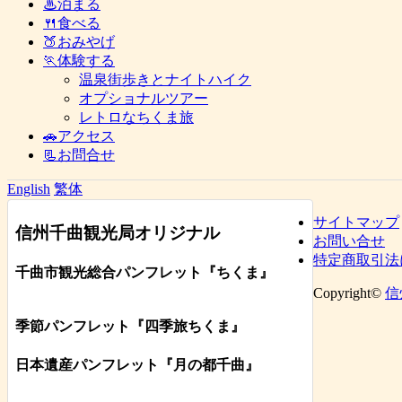
♨泊まる
🍴食べる
🍑おみやげ
🏃体験する
温泉街歩きとナイトハイク
オプショナルツアー
レトロなちくま旅
🚗アクセス
📃お問合せ
English
繁体
サイトマップ
信州千曲観光局オリジナル
お問い合せ
特定商取引法
千曲市観光総合パンフレット
『ちくま
』
Copyright©
信
季節パンフレット『四季旅ちくま』
日本遺産パンフレット
『月の都
千曲
』