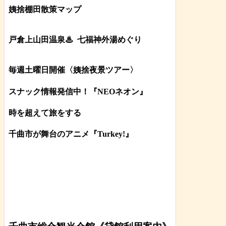
姨捨棚田散策マップ
戸倉上山田温泉♨
七福神外湯めぐり
毎週土曜日開催〈姨捨夜景ツアー
〉
スナック情報発信中！『NEOネオン』
時を超えて旅をする
千曲市が舞台のアニメ『Turkey!』