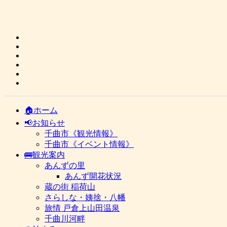
🏠ホーム
📢お知らせ
千曲市《観光情報》
千曲市《イベント情報》
🚌観光案内
あんずの里
あんず開花状況
蔵の街 稲荷山
さらしな・姨捨・八幡
旅情 戸倉上山田温泉
千曲川河畔