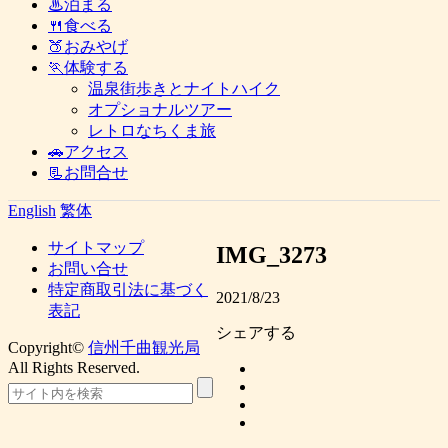
♨泊まる
🍴食べる
🍑おみやげ
🏃体験する
温泉街歩きとナイトハイク
オプショナルツアー
レトロなちくま旅
🚗アクセス
📃お問合せ
English
繁体
サイトマップ
IMG_3273
お問い合せ
特定商取引法に基づく
2021/8/23
表記
シェアする
Copyright©
信州千曲観光局
All Rights Reserved.