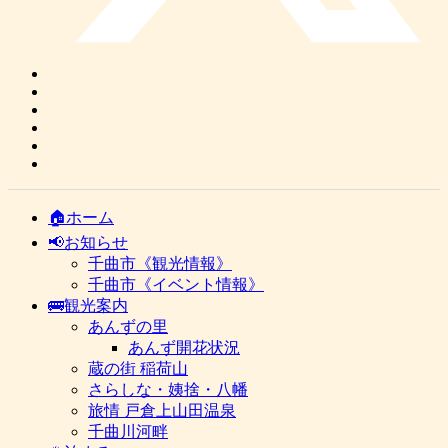
🏠ホーム
📢お知らせ
千曲市《観光情報》
千曲市《イベント情報》
🚌観光案内
あんずの里
あんず開花状況
蔵の街 稲荷山
さらしな・姨捨・八幡
旅情 戸倉上山田温泉
千曲川河畔