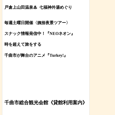
戸倉上山田温泉♨
七福神外湯めぐり
毎週土曜日開催〈姨捨夜景ツアー
〉
スナック情報発信中！『NEOネオン』
時を超えて旅をする
千曲市が舞台のアニメ『Turkey!』
千曲市総合観光会館《貸館利用案内》